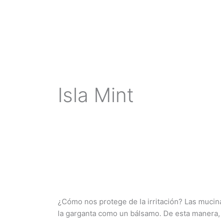
Ir
al
contenido
Isla Mint
¿Cómo
nos
¿Cómo nos protege de la ir
protege
de
la
¿Cómo nos protege de la irritación? Las mucin
irritación?
la garganta como un bálsamo. De esta manera