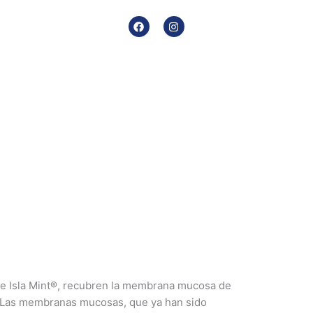
F
I
a
n
c
s
e
t
b
a
o
g
o
r
k
a
m
 de Isla Mint®, recubren la membrana mucosa de
. Las membranas mucosas, que ya han sido