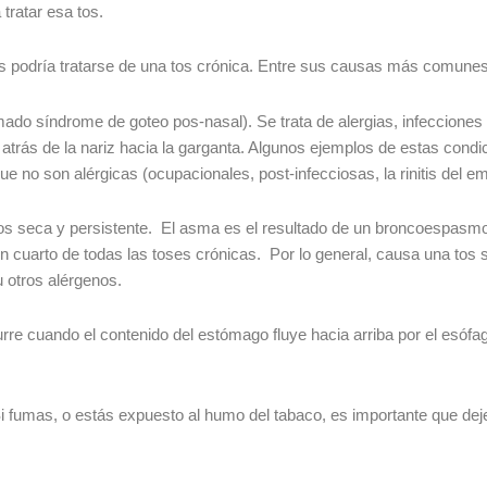
 tratar esa tos.
es podría tratarse de una tos crónica. Entre sus causas más comunes
ado síndrome de goteo pos-nasal). Se trata de alergias, infecciones u
s de la nariz hacia la garganta. Algunos ejemplos de estas condicione
que no son alérgicas (ocupacionales, post-infecciosas, la rinitis del e
s seca y persistente. El asma es el resultado de un broncoespasmo 
 un cuarto de todas las toses crónicas. Por lo general, causa una tos
u otros alérgenos.
re cuando el contenido del estómago fluye hacia arriba por el esóf
 Si fumas, o estás expuesto al humo del tabaco, es importante que de