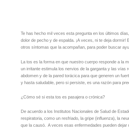
¿Cuándo s
Te has hecho mil veces esta pregunta en los últimos días,
quitará e
dolor de pecho y de espalda. ¡A veces, ni te deja dormir!
tos?
otros síntomas que la acompañan, para poder buscar ay
La tos es la forma en que nuestro cuerpo responde a la muc
un irritante estimula los nervios de la garganta y las vías
abdomen y de la pared torácica para que generen un fuerte
y hasta saludable, pero si persiste, es una razón para pr
¿Cómo sé si esta tos es pasajera o crónica?
De acuerdo a los Institutos Nacionales de Salud de Est
respiratoria, como un resfriado, la gripe (influenza), la 
que la causó. A veces esas enfermedades pueden dejar un