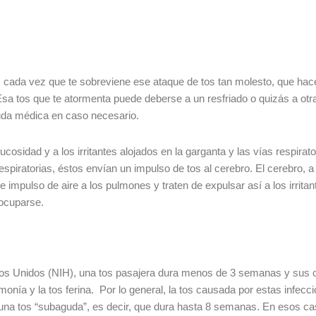
e me
 cada vez que te sobreviene ese ataque de tos tan molesto, que hace 
sta
 Esa tos que te atormenta puede deberse a un resfriado o quizás a ot
uda médica en caso necesario.
osidad y a los irritantes alojados en la garganta y las vías respirato
 respiratorias, éstos envían un impulso de tos al cerebro. El cerebro,
 impulso de aire a los pulmones y traten de expulsar así a los irrit
eocuparse.
ados Unidos (NIH), una tos pasajera dura menos de 3 semanas y su
neumonía y la tos ferina. Por lo general, la tos causada por estas in
a tos “subaguda”, es decir, que dura hasta 8 semanas. En esos casos