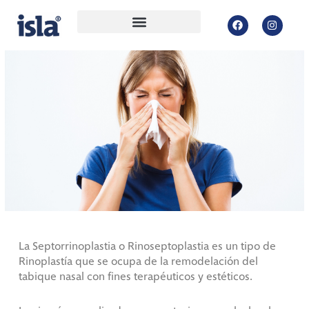
Ir
F
I
al
a
n
contenido
c
s
e
t
b
a
o
g
o
r
k
a
m
Faringoamigdalitis post
La Septorrinoplastia o Rinoseptoplastia es un tipo de
Rinoseptoplastia
Rinoplastía que se ocupa de la remodelación del
tabique nasal con fines terapéuticos y estéticos.